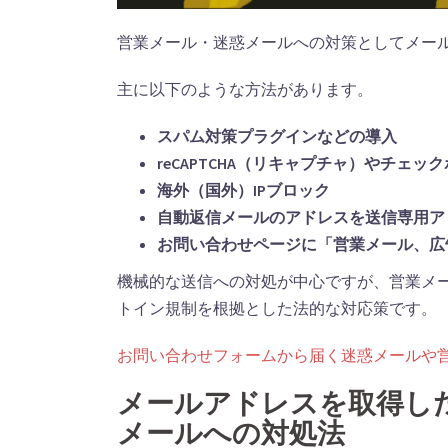
営業メール・迷惑メールへの対策としてメー
主に以下のような方法があります。
スパム対策プラグインなどの導入
reCAPTCHA（リキャプチャ）やチェ
海外（国外）IPブロック
自動返信メールのアドレスを送信専用ア
お問い合わせページに「営業メール、広
機械的な送信への対処が中心ですが、営業メ
トイン規制を根拠とした法的な対応策です。
お問い合わせフォームから届く迷惑メールや
メールアドレスを取得し
メールへの対処法