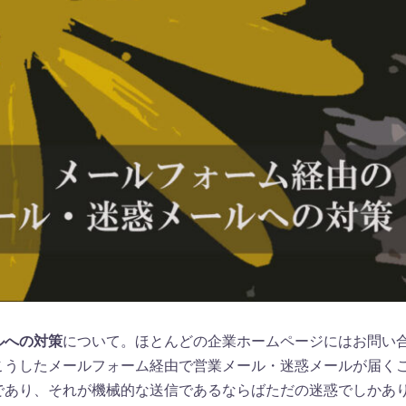
ルへの対策
について。ほとんどの企業ホームページにはお問い
こうしたメールフォーム経由で営業メール・迷惑メールが届く
であり、それが機械的な送信であるならばただの迷惑でしかあ