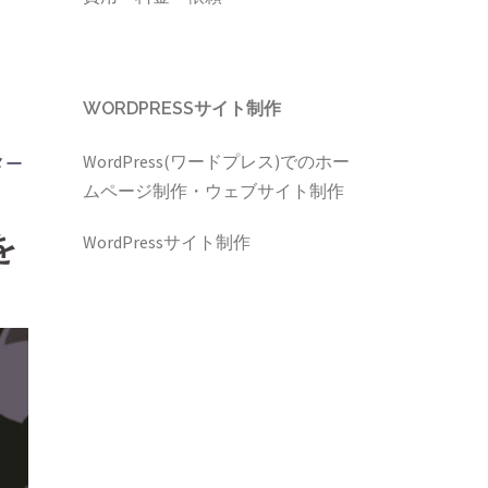
WORDPRESSサイト制作
WordPress(ワードプレス)でのホー
メー
ムページ制作・ウェブサイト制作
を
WordPressサイト制作