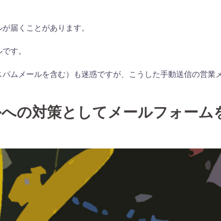
ルが届くことがあります。
ルです。
スパムメールを含む）も迷惑ですが、こうした手動送信の営業
ルへの対策としてメールフォーム