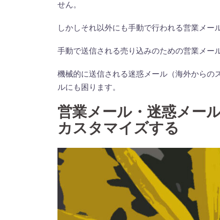
せん。
しかしそれ以外にも手動で行われる営業メー
手動で送信される売り込みのための営業メー
機械的に送信される迷惑メール（海外からの
ルにも困ります。
営業メール・迷惑メー
カスタマイズする