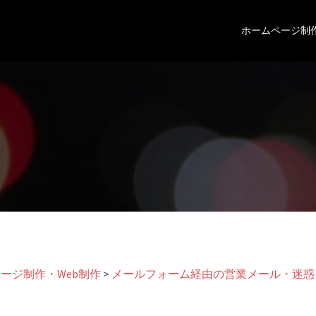
ホームページ制
ージ制作・Web制作
>
メールフォーム経由の営業メール・迷惑