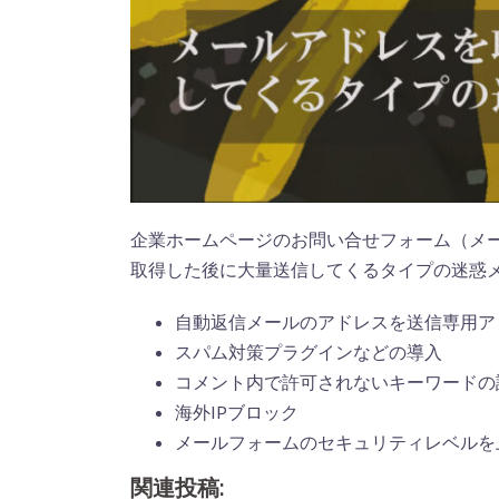
企業ホームページのお問い合せフォーム（メ
取得した後に大量送信してくるタイプの迷惑
自動返信メールのアドレスを送信専用ア
スパム対策プラグインなどの導入
コメント内で許可されないキーワードの設定
海外IPブロック
メールフォームのセキュリティレベルを
関連投稿: