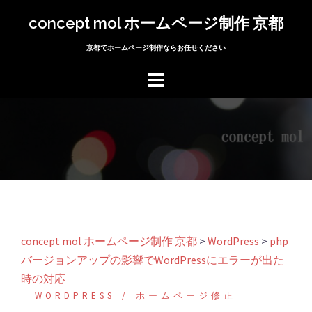
コ
concept mol ホームページ制作 京都
ン
テ
京都でホームページ制作ならお任せください
ン
ツ
へ
ス
キ
ッ
プ
concept mol ホームページ制作 京都
>
WordPress
>
php
バージョンアップの影響でWordPressにエラーが出た
時の対応
WORDPRESS
ホームページ修正