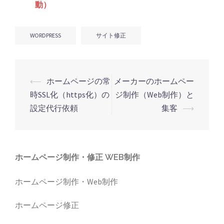
動）
WORDPRESS
サイト修正
投
⟵
ホームページの常
メーカーのホームペー
稿
時SSL化（https化）の
ジ制作（Web制作）と
ナ
設定代行依頼
集客
⟶
ビ
ゲ
ー
ホームページ制作・修正 WEB制作
シ
ホームページ制作・Web制作
ョ
ン
ホームページ修正