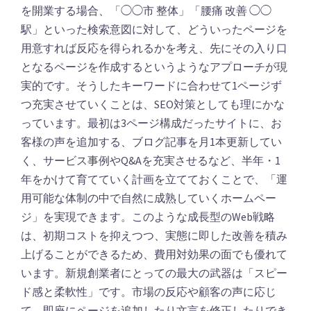
を開業する場合、「◯◯市 整体」「腰痛 改善 ◯◯
駅」といった検索意図に対して、どういったページを
用意すれば反応を得られるかを考え、先にその入り口
となるページを作成するというようなアプローチが現
実的です。そうしたキーワードに合わせて1ページず
つ充実させていくことは、SEO対策としても理にかな
っています。最初は3ページ構成だったサイトに、お
客様の声を追加する、ブログ記事を月1本更新してい
く、サービス事例やQ&Aを充実させるなど、半年・1
年をかけて育てていく計画を立てておくことで、「運
用可能な体制の中で自然に成熟していくホームペー
ジ」を実現できます。このような成長型のWeb戦略
は、初期コストを抑えつつ、実態に即した改善を積み
上げることができるため、費用対効果の面でも優れて
います。新規創業者にとっての最大の武器は「スピー
ド感と柔軟性」です。市場の反応や顧客の声に応じ
て、即座にページを追加したり文言を修正したりでき