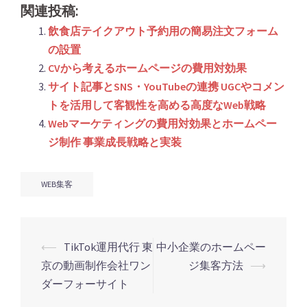
関連投稿:
飲食店テイクアウト予約用の簡易注文フォーム
の設置
CVから考えるホームページの費用対効果
サイト記事とSNS・YouTubeの連携 UGCやコメン
トを活用して客観性を高める高度なWeb戦略
Webマーケティングの費用対効果とホームペー
ジ制作 事業成長戦略と実装
WEB集客
投
⟵
TikTok運用代行 東
中小企業のホームペー
稿
京の動画制作会社ワン
ジ集客方法
⟶
ナ
ダーフォーサイト