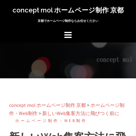
コ
concept mol ホームページ制作 京都
ン
テ
京都でホームページ制作ならお任せください
ン
ツ
へ
ス
キ
ッ
プ
concept mol ホームページ制作 京都
>
ホームページ制
作・Web制作
>
新しいWeb集客方法に飛びつく前に
ホームページ制作・WEB制作