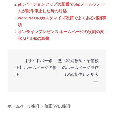
phpバージョンアップの影響でphpメールフォー
ムが動作停止した時の対処
WordPressのカスタマイズ依頼でよくある相談事
項
オンラインプレゼンス ホームページの役割の変
化 AIとSNSの影響
投
⟵
【サイドバー修
塾・家庭教師・予備校
稿
正】 ホームページの修
のホームページ制作
ナ
正
（Web制作）と集客
⟶
ビ
ゲ
ー
シ
ホームページ制作・修正 WEB制作