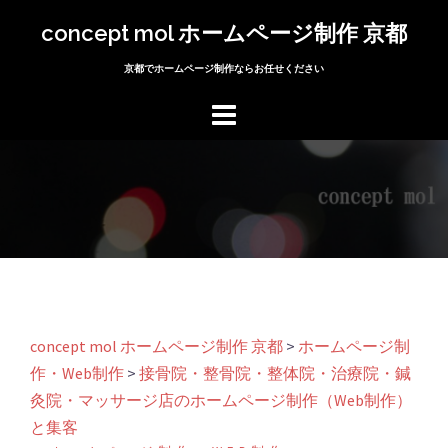
コ
concept mol ホームページ制作 京都
ン
テ
京都でホームページ制作ならお任せください
ン
ツ
へ
ス
キ
ッ
プ
concept mol ホームページ制作 京都
>
ホームページ制
作・Web制作
>
接骨院・整骨院・整体院・治療院・鍼
灸院・マッサージ店のホームページ制作（Web制作）
と集客