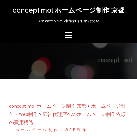
コ
concept mol ホームページ制作 京都
ン
テ
京都でホームページ制作ならお任せください
ン
ツ
へ
ス
キ
ッ
プ
concept mol ホームページ制作 京都
>
ホームページ制
作・Web制作
>
広告代理店へのホームページ制作依頼
の費用構造
ホームページ制作・WEB制作