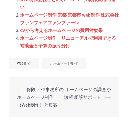
い
ホームページ制作 京都 京都市 Web制作 株式会社
ファンフェアファンファーレ
CVから考えるホームページの費用対効果
ホームページ制作・リニューアルで利用できる
補助金と予算の振り分け
WEB集客
ホームページ制作
投
⟵
保険・FP事務所の
ホームページの調査や
稿
ホームページ制作
診断 相談サポート
⟶
ナ
（Web制作）と集客
ビ
ゲ