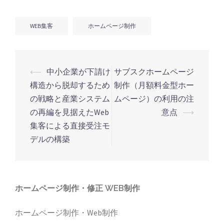
WEB集客
ホームページ制作
投
⟵
中小企業が下請け
サブスクホームページ
稿
構造から脱却するため
制作（月額料金型ホー
ナ
の戦略と産業システム
ムページ）の利用の注
の再編を見据えたWeb
意点
⟶
ビ
集客による直接受注モ
ゲ
デルの構築
ー
シ
ョ
ホームページ制作・修正 WEB制作
ン
ホームページ制作・Web制作