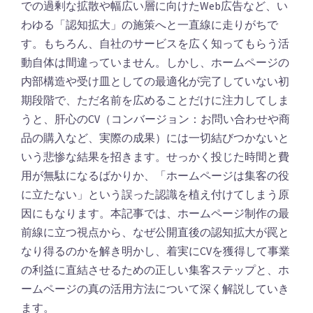
での過剰な拡散や幅広い層に向けたWeb広告など、い
わゆる「認知拡大」の施策へと一直線に走りがちで
す。もちろん、自社のサービスを広く知ってもらう活
動自体は間違っていません。しかし、ホームページの
内部構造や受け皿としての最適化が完了していない初
期段階で、ただ名前を広めることだけに注力してしま
うと、肝心のCV（コンバージョン：お問い合わせや商
品の購入など、実際の成果）には一切結びつかないと
いう悲惨な結果を招きます。せっかく投じた時間と費
用が無駄になるばかりか、「ホームページは集客の役
に立たない」という誤った認識を植え付けてしまう原
因にもなります。本記事では、ホームページ制作の最
前線に立つ視点から、なぜ公開直後の認知拡大が罠と
なり得るのかを解き明かし、着実にCVを獲得して事業
の利益に直結させるための正しい集客ステップと、ホ
ームページの真の活用方法について深く解説していき
ます。