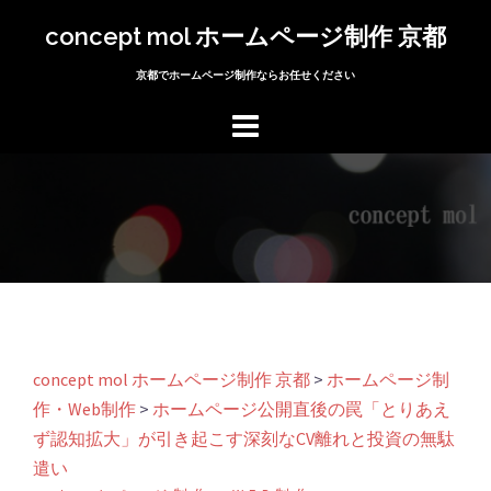
コ
concept mol ホームページ制作 京都
ン
テ
京都でホームページ制作ならお任せください
ン
ツ
へ
ス
キ
ッ
プ
concept mol ホームページ制作 京都
>
ホームページ制
作・Web制作
>
ホームページ公開直後の罠「とりあえ
ず認知拡大」が引き起こす深刻なCV離れと投資の無駄
遣い