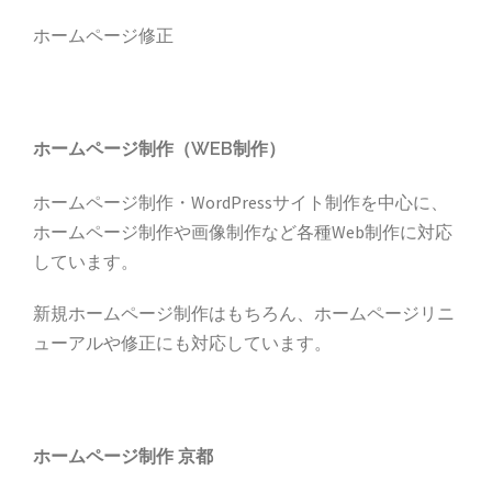
ョ
ホームページ修正
ン
ホームページ制作（WEB制作）
ホームページ制作・WordPressサイト制作を中心に、
ホームページ制作や画像制作など各種Web制作に対応
しています。
新規ホームページ制作はもちろん、ホームページリニ
ューアルや修正にも対応しています。
ホームページ制作 京都