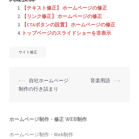
【テキスト修正】 ホームページの修正
【リンク修正】 ホームページの修正
【CTAボタンの設置】 ホームページの修正
トップページのスライドショーを非表示
サイト修正
投
⟵
自社ホームページ
音楽用語
⟶
稿
制作の行き詰まり
ナ
ビ
ゲ
ホームページ制作・修正 WEB制作
ー
ホームページ制作・Web制作
シ