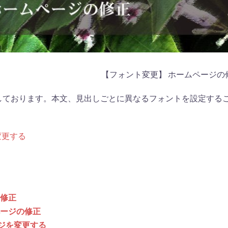
【フォント変更】 ホームページの
しております。本文、見出しごとに異なるフォントを設定する
変更する
の修正
ページの修正
ジを変更する