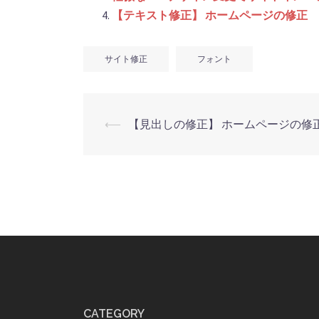
【テキスト修正】 ホームページの修正
サイト修正
フォント
投
⟵
【見出しの修正】 ホームページの修
稿
ナ
ビ
ゲ
ー
シ
ョ
ン
CATEGORY