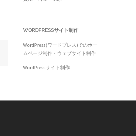
WORDPRESSサイト制作
WordPress(ワードプレス)でのホー
ムページ制作・ウェブサイト制作
WordPressサイト制作