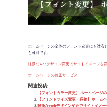
ホームページの全体のフォント変更にも対応
も可能です。
軽微なWebデザイン変更でサイトイメージを
ホームページの修正サービス
関連投稿:
【フォントカラー変更】 ホームページ
【フォントサイズ変更・調整】 ホーム
軽微なWebデザイン変更でサイトイメー