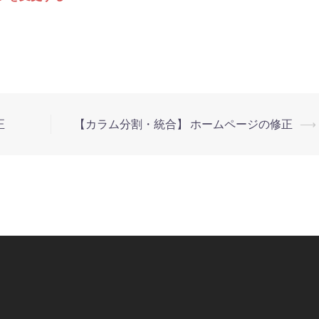
正
【カラム分割・統合】 ホームページの修正
⟶